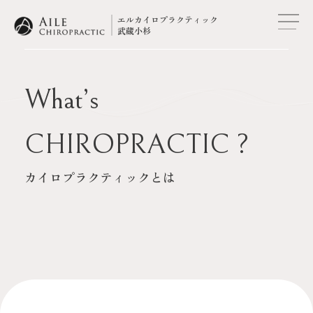
エルカイロプラクティック
武蔵小杉
トップ
What’s
当院について
CHIROPRACTIC ?
症例
カイロプラクティックとは
施術の流れ
メニュー・料金表
スタッフ紹介
カイロプラクティックとは