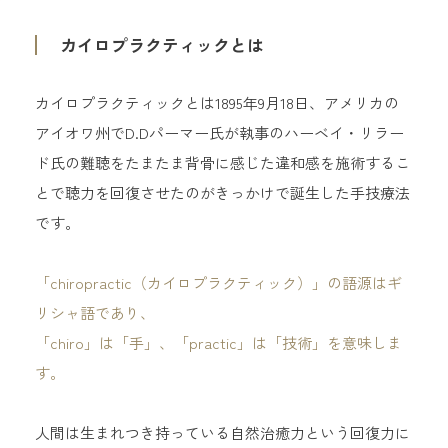
カイロプラクティック
とは
顎関節
カイロプラクティックとは1895年9月18日、アメリカの
よくあるご質問
アイオワ州でD.Dパーマー氏が執事のハーベイ・リラー
ド氏の難聴をたまたま背骨に感じた違和感を施術するこ
お知らせ
とで聴力を回復させたのがきっかけで誕生した手技療法
です。
施術予約・お問い合わせ
「chiropractic（カイロプラクティック）」の語源はギ
リシャ語であり、
エルカイロプラクティック
「chiro」は「手」、「practic」は「技術」を意味しま
武蔵小杉
す。
044-722-3777
TEL:
人間は生まれつき持っている自然治癒力という回復力に
受付時間：10:00〜21:45（定休日なし）