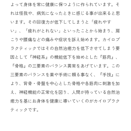
よって身体を常に健康に保つように作られています。そ
神奈川県川崎市中原区小杉町1-518-
れは怪我や、病気になったときに感じる事が出来ると思
4
います。その回復力が低下してしまうと「疲れやす
サンヴィラージュ102
い」、「疲れがとれない」といったことから始まり、肩
こりや腰痛などの痛みや症状を訴え始めます。カイロプ
ラクティックではその自然治癒力を低下させてしまう要
因として『神経系』の機能低下を始めとした『筋肉』、
『骨格』の三要素のバランス異常をあげています。この
三要素のバランスを薬や手術に頼る事なく、『手技』に
より、背骨・骨盤を中心とした骨格や各筋肉に刺激を加
え、神経機能の正常化を図り、人間が持っている自然治
癒力を基にお身体を健康に導いていくのがカイロプラク
ティックです。