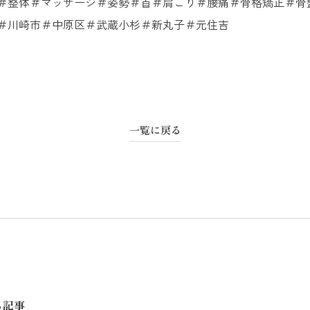
＃整体＃マッサージ＃姿勢＃首＃肩こり＃腰痛＃骨格矯正＃骨
＃川崎市＃中原区＃武蔵小杉＃新丸子＃元住吉
施
一覧に戻る
044-722-37
TEL:
神奈川県川崎市中原区小
102
る記事