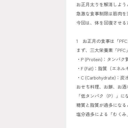
お正月太りを解消しよう
急激な食事制限は筋肉を
今回は、体を回復させる
1 お正月の食事は「PF
まず、三大栄養素「PF
・P (Protein)：タ
・F (Fat)：脂質（エ
・C (Carbohydrat
おせち料理、お餅、お酒
「低タンパク（P）」に
糖質と脂質が過多になる
塩分過多による「むくみ