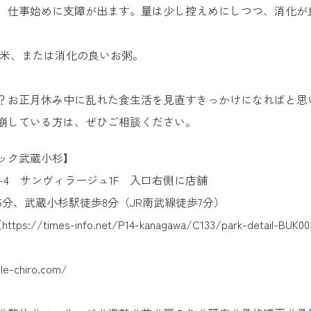
、仕事始めに支障が出ます。量は少し控えめにしつつ、消化が
穀米、または消化の良いお粥。
？お正月休み中に乱れた食生活を見直すきっかけになればと思
崩している方は、ぜひご相談ください。
トップ
ック武蔵小杉】
当院について
8-4 サンヴィラージュ1F 入口右側に店舗
信頼される理由
分、武蔵小杉駅徒歩8分（JR南武線徒歩7分）
times-info.net/P14-kanagawa/C133/park-detail-BUK0
症例
施術の流れ
-chiro.com/
メニュー・料金表
スタッフ紹介