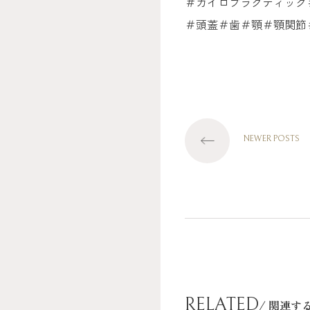
＃カイロプラクティック
＃頭蓋＃歯＃顎＃顎関節
NEWER POSTS
RELATED
/ 関連す