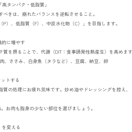
は「高タンパク・低脂質」
すべきは、崩れたバランスを逆転させること。
（P）、低脂質（F）、中炭水化物（C）」を目指します。
識的に増やす
ク質を摂ることで、代謝（DIT：食事誘発性熱産生）を高めま
ね肉、ささみ、白身魚（タラなど）、豆腐、納豆、卵
カットする
脂質の処理にお疲れ気味です。炒め油やドレッシングを控え、
NG。お肉も脂身の少ない部位を選びましょう。
」を変える