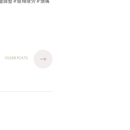
盤調整＃眼精疲労＃頭痛
術予約・お問い合わせ
エルカイロプラクティック
武蔵小杉
OLDER POSTS
77
受付時間：10:00〜21:45（定休日なし）
杉町1-518-4
サンヴィラージュ