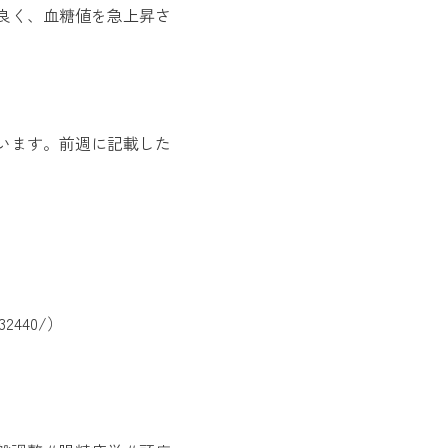
良く、血糖値を急上昇さ
います。前週に記載した
カイロプラクティックとは
国際基準カイロプラクティック
他職種連携
032440/）
整体との違い
顎関節
よくあるご質問
お知らせ