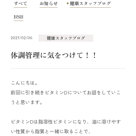
すべて
お知らせ
健康スタッフブログ
顎関節
BSB
よくあるご質問
健康スタッフブログ
2025/02/06
お知らせ
体調管理に気をつけて！！
施術予約・お問い合わせ
こんにちは。
前回に引き続きビタミンDについてお話をしていこ
エルカイロプラクティック
うと思います。
武蔵小杉
044-722-3777
ビタミンDは脂溶性ビタミンになり、油に溶けやす
TEL:
い性質から脂質と一緒に取ることで、
受付時間：10:00〜21:45（定休日なし）